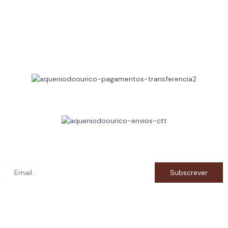
Resolução de Litígios
FAQ's
Trocas e Devoluções
Métodos de Pagamentos
Métodos de Envio
Subscreva a newsletter e fique a par das novidades!
RNET: 12262