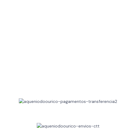
RESERVAS: 925 682 041
(Chamada para a rede móvel nacional)
geral@aqueniodoourico.pt
Apoio ao Cliente
Livro de Reclamações
Resolução de Litígios
FAQ's
Trocas e Devoluções
Métodos de Pagamentos
Métodos de Envio