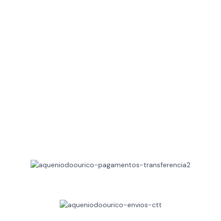
RESERVAS: 925 682 041
(Chamada para a rede móvel nacional)
geral@aqueniodoourico.pt
Apoio ao Cliente
Livro de Reclamações
Resolução de Litígios
FAQ's
Trocas e Devoluções
Métodos de Pagamentos
Métodos de Envio