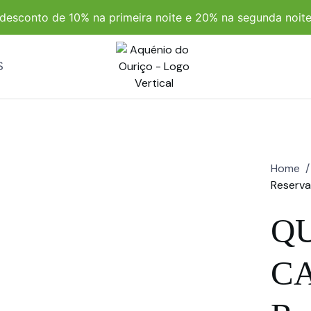
m desconto de 10% na primeira noite e 20% na segunda noite
S
Home
/
Reserva
QU
CA