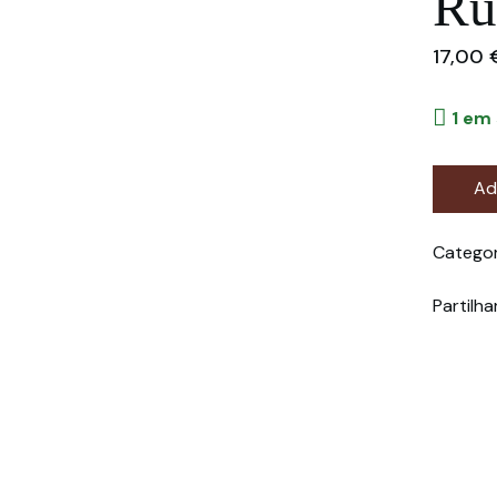
Ru
17,00
1 em
Ad
Categor
Partilha