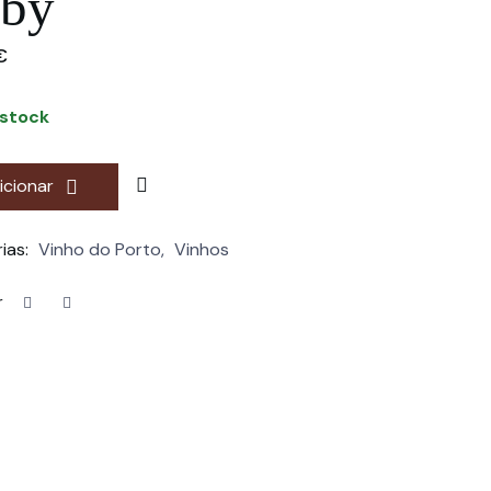
by
€
 stock
icionar
ias:
Vinho do Porto
,
Vinhos
r