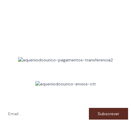
Livro de Reclamações
Resolução de Litígios
FAQ's
Trocas e Devoluções
Métodos de Pagamentos
Métodos de Envio
Subscreva a newsletter e fique a par das novidades!